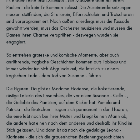
Es entsteht eine Insel-Situation - die Musizierenden auf ihrem
Podium - die kein Entkommen zulässt. Die Auseinandersetzungen
müssen stattfinden, die Streiterein, Eifersüchtelein und Tratscherein
sind vorprogrammiert. Nach außen allerdings muss die Fassade
gewahrt werden, muss das Orchester musizieren und müssen die
Damen ihren Charme versprühen - deswegen wurden sie
engagiert.
So entstehen groteske und komische Momente, aber auch
anrührende, tragische Geschichten kommen aufs Tableau und
immer wieder tun sich Abgründe auf, die letztlich zu einem
tragischen Ende - dem Tod von Susanne - führen.
Die Figuren: Da gibt es Madame Hortense, die kokettierende,
rüstige Leiterin des Ensembles, die vor allem Susanne - Cello - ,
die Geliebte des Pianisten, auf dem Kicker hat. Pamela und
Patricia - die Bratschen - liegen sich permanent in den Haaren,
die eine lebt noch bei ihrer Mutter und kriegt keinen Mann ab,
die andere hat einen nach dem anderen und deshalb ihr Kind im
Stich gelassen. Und dann ist da noch die geduldige Leona -
Klarinette - die sich die grauenhaften Beziehungsgeschichten