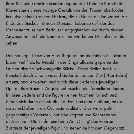
ihrer Kollegin Ermeline stundenlang anhört. Hahn im Korb ist der
Klavierspieler, eine traurige Gestalt, von den Frauen überfordert,
inklusive seiner kranken Ehefrau, die zu Hause auf ihn wartet. Am
Ende des Stückes tritt noch Monsieur Lebonze auf, der das
Orchester zu seinem Bedauern engagiert hat und durch dessen
Anwesenheit sich die Damen immer wieder zur Disziplin ermahnt
sehen.
Das Konzept: Diese von Anouilh genau beobachteten Situationen
lassen viel Platz für Musik! In der Originalfassung spielen die
Damen diverse 'schwungvolle Stücke'. Diese Stellen hat Jule
Ronstedt durch Chansons und Lieder der selben Zeit (30er Jahre)
ersetzt, bzw. erweitert, und durch diese Lieder die jeweiligen
Figuren ihre Träume, Ängste, Sehnsüchte etc. formulieren lassen.
In ihren Liedern sind die Figuren einen Moment für sich und
öffnen sich durch die Musik und dem Text dem Publikum, bevor
sie zurückfallen in die Orchesterrealität und es weitergeht im
gegenseitigen Verletzen, Sprüche klopfen und Kochrezepte
austauschen. Die Lieder sind eine Art 'Outing' des wahren
Zustands der jeweiligen Figur und stehen im krassen Gegensatz