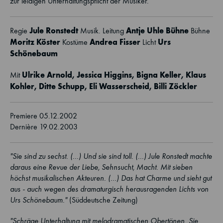
zur leidigen Unterhaltungspflicht der Musiker.
Jule Ronstedt
Antje Uhle Bühne
Regie
Musik. Leitung
Bühne
Moritz Köster
Andrea Fisser
Urs
Kostüme
Licht
Schönebaum
Ulrike Arnold
, Jessica Higgins, Bigna Keller, Klaus
Mit
Kohler, Ditte Schupp,
Eli Wasserscheid
, Billi Zöckler
Premiere 05.12.2002
Dernière 19.02.2003
"Sie sind zu sechst. (...) Und sie sind toll. (...) Jule Ronstedt machte
daraus eine Revue der Liebe, Sehnsucht, Macht. Mit sieben
höchst musikalischen Akteuren. (...) Das hat Charme und sieht gut
aus - auch wegen des dramaturgisch herausragenden Lichts von
Urs Schönebaum."
(Süddeutsche Zeitung)
"Schräge Unterhaltung mit melodramatischen Obertönen. Sie