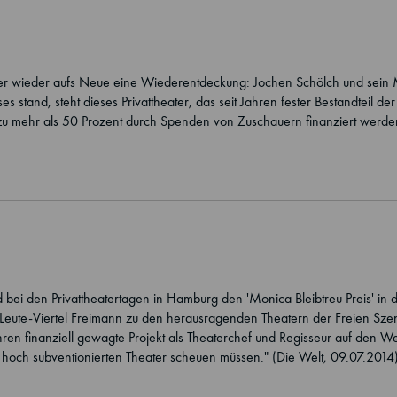
er wieder aufs Neue eine Wiederentdeckung: Jochen Schölch und sein M
s stand, steht dieses Privattheater, das seit Jahren fester Bestandteil de
 zu mehr als 50 Prozent durch Spenden von Zuschauern finanziert werden
d
bei den Privattheatertagen in Hamburg den 'Monica Bleibtreu Preis' in 
-Leute-Viertel Freimann zu den herausragenden Theatern der Freien Sze
en finanziell gewagte Projekt als Theaterchef und Regisseur auf den We
ch hoch subventionierten Theater scheuen müssen." (Die Welt, 09.07.2014