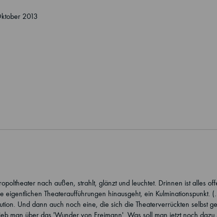
Oktober 2013
ltheater nach außen, strahlt, glänzt und leuchtet. Drinnen ist alles off
 die eigentlichen Theateraufführungen hinausgeht, ein Kulminationspunkt.
itution. Und dann auch noch eine, die sich die Theaterverrückten selbst 
hrieb man über das 'Wunder von Freimann'. Was soll man jetzt noch dazu