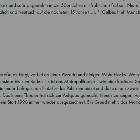
tark und sehr angenehm in die 50er-Jahre mit fröhlichen Farben, Niere
lich und freut sich auf die nächsten 15 Jahre (...). " (Gelbes Heft Mü
raße einbiegt, vorbei an einer Pizzeria und einigen Wohnblocks. War da 
 Fenstern bis zum Boden. Es ist das Metropoltheater - wie eine kostbare
iel mehr behaglichen Platz für das Publikum bietet und dazu einen zweiten
rt. Das kleine Theater hat sich zur Aufgabe gemacht, Neues zu zeigen, 
inem Start 1998 immer wieder ausgezeichnet. Ein Grund mehr, das Metrop