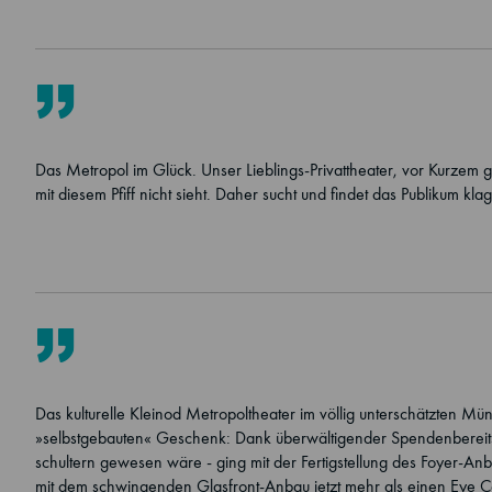
Das Metropol im Glück. Unser Lieblings-Privattheater, vor Kurzem 
mit diesem Pfiff nicht sieht. Daher sucht und findet das Publiku
Das kulturelle Kleinod Metropoltheater im völlig unterschätzten M
»selbstgebauten« Geschenk: Dank überwältigender Spendenbereitsc
schultern gewesen wäre - ging mit der Fertigstellung des Foyer-A
mit dem schwingenden Glasfront-Anbau jetzt mehr als einen Eye C