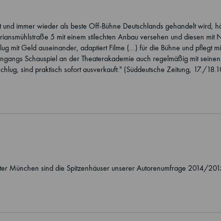
st und immer wieder als beste Off-Bühne Deutschlands gehandelt wird, hätt
oriansmühlstraße 5 mit einem stilechten Anbau versehen und diesen mit
g mit Geld auseinander, adaptiert Filme (...) für die Bühne und pflegt mi
diengangs Schauspiel an der Theaterakademie auch regelmäßig mit seine
hlug, sind praktisch sofort ausverkauft." (Süddeutsche Zeitung, 17./18.
ter München sind die Spitzenhäuser unserer Autorenumfrage 2014/2015.