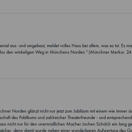
genial aus- und umgebaut, meldet volles Haus bei allem, was es tut. Es
m klaglos den winkeligen Weg in Münchens Norden." (Münchner Merkur, 2
ünchner Norden glänzt nicht nur jetzt zum Jubiläum mit einem wie immer
haft des Publikums und zahlreicher Theaterfreunde - und entsprechend
nbaus nicht nur für den unermüdlichen Macher Jochen Schölch ein lang 
atcher, denn damit wurde neben einer wunderbaren Aufwertung des Gast