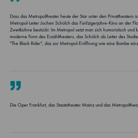
Dass das Metropoltheater heute der Star unter den Privattheatern i
Metropol-Leiter Jochen Schölch das Fünfzigerjahre-Kino an der Fl
Zweitbühne bestückt. Im Metropol setzt man sich humoristisch und klu
moderne Form des Erzähltheaters, das Schölch als Leiter des Stu
"The Black Rider", das zur Metropol-Eröffnung wie eine Bombe einsc
Die Oper Frankfurt, das Staatstheater Mainz und das Metropolthea