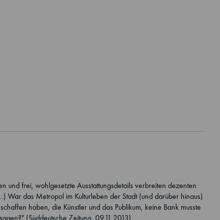
en und frei, wohlgesetzte Ausstattungsdetails verbreiten dezenten
 (…) War das Metropol im Kulturleben der Stadt (und darüber hinaus)
geschaffen haben, die Künstler und das Publikum, keine Bank musste
 sagen?" (Süddeutsche Zeitung, 09.11.2013)