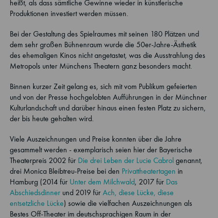
heißt, als dass sämtliche Gewinne wieder in künstlerische
Produktionen investiert werden müssen.
Bei der Gestaltung des Spielraumes mit seinen 180 Plätzen und
dem sehr großen Bühnenraum wurde die 50er-Jahre-Ästhetik
des ehemaligen Kinos nicht angetastet, was die Ausstrahlung des
Metropols unter Münchens Theatern ganz besonders macht.
Binnen kurzer Zeit gelang es, sich mit vom Publikum gefeierten
und von der Presse hochgelobten Aufführungen in der Münchner
Kulturlandschaft und darüber hinaus einen festen Platz zu sichern,
der bis heute gehalten wird.
Viele Auszeichnungen und Preise konnten über die Jahre
gesammelt werden - exemplarisch seien hier der Bayerische
Theaterpreis 2002 für
Die drei Leben der Lucie Cabrol
genannt,
drei Monica Bleibtreu-Preise bei den
Privattheatertagen
in
Hamburg (2014 für
Unter dem Milchwald
, 2017 für
Das
Abschiedsdinner
und 2019 für
Ach, diese Lücke, diese
entsetzliche Lücke
) sowie die vielfachen Auszeichnungen als
Bestes Off-Theater im deutschsprachigen Raum in der