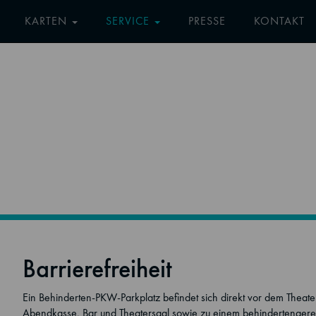
KARTEN
SERVICE
PRESSE
KONTAKT
Barrierefreiheit
Ein Behinderten-PKW-Parkplatz befindet sich direkt vor dem Theat
Abendkasse, Bar und Theatersaal sowie zu einem behindertengerec