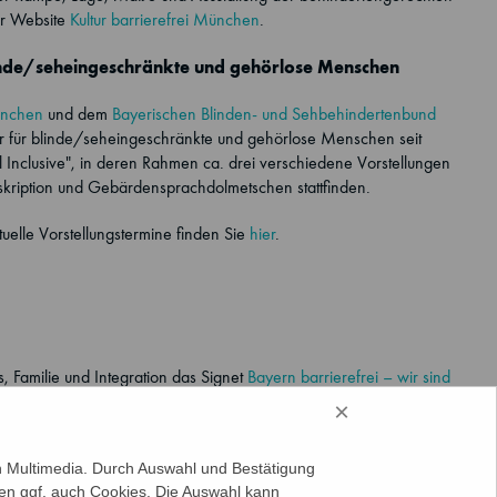
der Website
Kultur barrierefrei München
.
inde/seheingeschränkte und gehörlose Menschen
ünchen
und dem
Bayerischen Blinden- und Sehbehindertenbund
er für blinde/seheingeschränkte und gehörlose Menschen seit
 Inclusive", in deren Rahmen ca. drei verschiedene Vorstellungen
eskription und Gebärdensprachdolmetschen stattfinden.
uelle Vorstellungstermine finden Sie
hier
.
 Familie und Integration das Signet
Bayern barrierefrei – wir sind
×
on Multimedia. Durch Auswahl und Bestätigung
en ggf. auch Cookies. Die Auswahl kann