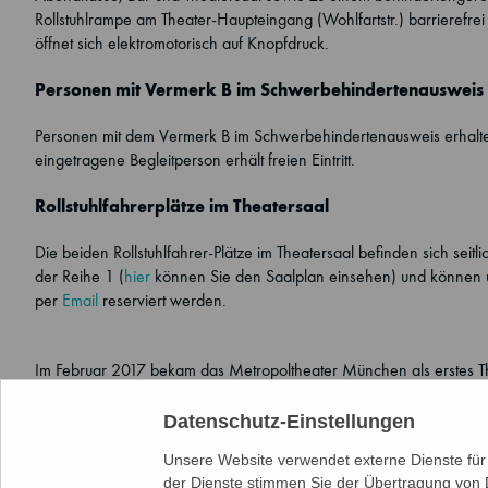
Rollstuhlrampe am Theater-Haupteingang (Wohlfartstr.) barrierefrei
öffnet sich elektromotorisch auf Knopfdruck.
Personen mit Vermerk B im Schwerbehindertenausweis
Personen mit dem Vermerk B im Schwerbehindertenausweis erhalte
eingetragene Begleitperson erhält freien Eintritt.
Rollstuhlfahrerplätze im Theatersaal
Die beiden Rollstuhlfahrer-Plätze im Theatersaal befinden sich seitl
der Reihe 1 (
hier
können Sie den Saalplan einsehen) und können 
per
Email
reserviert werden.
Im Februar 2017 bekam das Metropoltheater München als erstes Thea
dabei
verliehen.
Datenschutz-Einstellungen
Unsere Website verwendet externe Dienste für 
der Dienste stimmen Sie der Übertragung von 