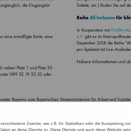
 zugänglich; die Eingangstür
Toilette, etc.) finden Sie auf 
Reihe
All Inclusive
für bl
In Kooperation mit
Hörfilm M
n eine ermäßigte Karte, eine
e.V.
gibt es im Metropoltheat
Dezember 2018 die Reihe "All
pro Spielzeit mit Live-Audiod
Nähere Informationen und akt
ich neben Platz 1 und Platz 20
unter 089 32 19 55 33 oder
ter Bayerns vom Bayerischen Staatsministerium für Arbeit und Soziales,
verschiedene Zwecke, wie z.B. für Statistiken oder die Ausspielung v
Daten an diese Dienste zu. Diese Dienste und auch diese Website setz