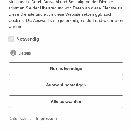
Enttäuschungen, Ämterquerelen, die es bis zur Verzweiflung gab,
Multimedia. Durch Auswahl und Bestätigung der Dienste
soll heute nicht geredet werden. In finanzieller Sicherheit kann
stimmen Sie der Übertragung von Daten an diese Dienste zu.
Diese Dienste und auch diese Website setzen ggf. auch
Schölch sich auch heute nicht wiegen. Sein Traum wäre wohl
Cookies. Die Auswahl kann jederzeit geändert und widerrufen
eine freie Gruppe im Stil von Peter Brook oder Jerzy Grotowski.
werden.
Aber er hat zu seinem und unserm Glück ja ein Haus, das
zugleich immer auch ein Theaterlabor ist. Und wer da rauskommt,
Notwendig
erfrischt im Kopf und im Herzen, hat ganz neu das Staunen
gelernt."
Details
Beate Kayser
Nur notwendige
Auswahl bestätigen
KONTAKT
IMPRESSUM
Alle auswählen
DATENSCHUTZ
Datenschutz
Impressum
PRIVATSPHÄRE