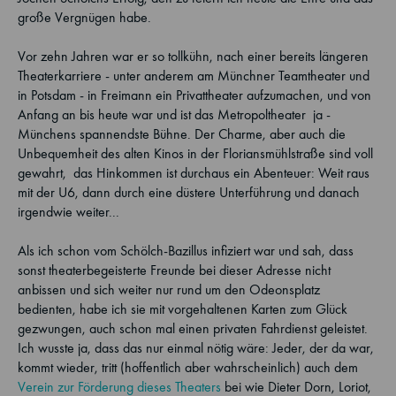
große Vergnügen habe.
Vor zehn Jahren war er so tollkühn, nach einer bereits längeren
Theaterkarriere - unter anderem am Münchner Teamtheater und
in Potsdam - in Freimann ein Privattheater aufzumachen, und von
Anfang an bis heute war und ist das Metropoltheater ­ ja -
Münchens spannendste Bühne. Der Charme, aber auch die
Unbequemheit des alten Kinos in der Floriansmühlstraße sind voll
gewahrt, ­ das Hinkommen ist durchaus ein Abenteuer: Weit raus
mit der U6, dann durch eine düstere Unterführung und danach
irgendwie weiter...
Als ich schon vom Schölch-Bazillus infiziert war und sah, dass
sonst theaterbegeisterte Freunde bei dieser Adresse nicht
anbissen und sich weiter nur rund um den Odeonsplatz
bedienten, habe ich sie mit vorgehaltenen Karten zum Glück
gezwungen, auch schon mal einen privaten Fahrdienst geleistet.
Ich wusste ja, dass das nur einmal nötig wäre: Jeder, der da war,
kommt wieder, tritt (hoffentlich aber wahrscheinlich) auch dem
Verein zur Förderung dieses Theaters
bei wie Dieter Dorn, Loriot,