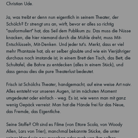
Christian Ude.
Ja, was treibt er denn nun eigentlich in seinem Theater, der
Schölch? Er strengt uns an, wirft, bevor er alles so richtig
"ausformuliert" hat, das Seil dem Publikum zu. Das muss die Nüsse
knacken, die hier niemand durch die Mühle dreht, muss Mit-
Entschlüsseln, Mit-Denken. Und jeder tut's. Merkt, dass er viel
mehr Phantasie hat, als er selber glaubte und wie ein Vierjähriger
durchaus noch imstande ist, in einem Brett den Tisch, das Bett, die
Schultafel, die Bahre zu entdecken (alles in einem Stück), und
dass genau dies die pure Theaterlust bedeutet.
Frisch ist Schölchs Theater, handgemacht, auf eine weise Art naiv.
Alles entsteht vor unseren Augen, ist im nächsten Moment
umgedeutet oder einfach - weg. Es ist, wie wenn man mit ganz
wenig Gepäck verreist: Man hat die Hände frei für das Neue,
das Fremde, das Eigentliche.
Seine Stoffe? Oft sind es Filme (von Ettore Scola, von Woody
Allen, Lars von Trier), manchmal bekannte Stücke, die unter
seiner Hand wie neu aussehen oder auch von ihm selber