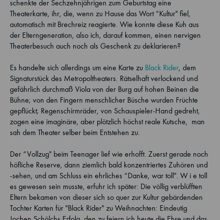
schenkte der Sechzehnjährigen zum Geburtstag eine
Theaterkarte, ihr, die, wenn zu Hause das Wort “Kultur" fiel,
automatisch mit Brechreiz reagierte. Wie konnte diese Kuh aus
der Elterngeneration, also ich, darauf kommen, einen nervigen
Theaterbesuch auch noch als Geschenk zu deklarieren?
Es handelte sich allerdings um eine Karte zu
Black Rider
, dem
Signaturstück des Metropoltheaters. Rätselhaft verlockend und
gefährlich durchmaß Viola von der Burg auf hohen Beinen die
Bühne; von den Fingern menschlicher Büsche wurden Früchte
gepflückt; Regenschirmräder, von Schauspieler-Hand gedreht,
zogen eine imaginäre, aber plötzlich höchst reale Kutsche, ­ man
sah dem Theater selber beim Entstehen zu.
Der “Vollzug" beim Teenager lief wie erhofft. Zuerst gerade noch
höfliche Reserve, dann ziemlich bald konzentriertes Zuhören und
-sehen, und am Schluss ein ehrliches “Danke, war toll". W i e toll
es gewesen sein musste, erfuhr ich später: Die völlig verblüfften
Eltern bekamen von dieser sich so quer zur Kultur gebärdenden
Tochter Karten für "Black Rider" zu Weihnachten: Eindeutig
Jochen Schölchs Erfolg, den zu feiern ich heute die Ehre und das