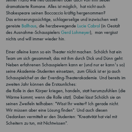
dramatisierte Romane. Alles ist möglich, ­ hat nicht auch
Shakespeare seinen Boccaccio kräftig hergenommen?
Das erinnerungssüchtige, schlagerselige und inzwischen weit
gereiste
Ballhaus
, die herzbewegende
Lucie Cabrol
(in Gestalt
des Ausnahme-Schauspielers
Gerd Lohmeyer
), ­ man vergisst
nichts und will immer wieder hin.
Einer alleine kann so ein Theater nicht machen. Schölch hat ein
Team um sich gesammelt, das mit ihm durch Dick und Dünn geht.
Neben erfahrenen Schauspielern kann er (und nur er kann¹s so)
seine Akademie-Studenten einsetzen, ­ zum Glück ist er ja auch
Schauspielchef an der Everding-Theaterakademie. Und bereits im
zweiten Jahr können die Erstaunliches:
die Rolle in den Körper kriegen, handeln, statt herumzufühlen (die
Wärme kommt, wenn die Rolle sitzt). Dabei lässt Schölch sie an
seinen Zweifeln teilhaben: "Wisst Ihr weiter? Ich gerade nicht.
Wir müssen aber eine Lösung finden". Und auch diesen
Gedanken vermittelt er den Studenten: "Kreativität hat viel mit
Scheitern zu tun, mit Nichtwissen".