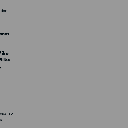
 der
nnes
Miko
 Silke
,
t man so
zu