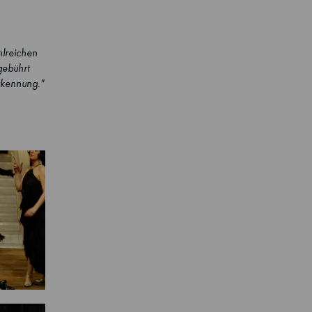
hlreichen
gebührt
rkennung."