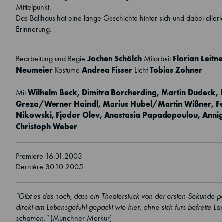
Mittelpunkt.
Das Ballhaus hat eine lange Geschichte hinter sich und dabei aller
Erinnerung.
Jochen Schölch
Florian Leitn
Bearbeitung und Regie
Mitarbeit
Neumeier
Andrea Fisser
Tobias Zohner
Kostüme
Licht
Wilhelm Beck, Dimitra Borcherding, Martin Dudeck, 
Mit
Greza/Werner Haindl, Marius Hubel/Martin Wißner, F
Nikowski, Fjodor Olev, Anastasia Papadopoulou, Annign
Christoph Weber
Premiere 16.01.2003
Dernière 30.10.2005
"Gibt es das noch, dass ein Theaterstück von der ersten Sekunde pa
direkt am Lebensgefühl gepackt wie hier, ohne sich fürs befreite L
schämen."
(Münchner Merkur)