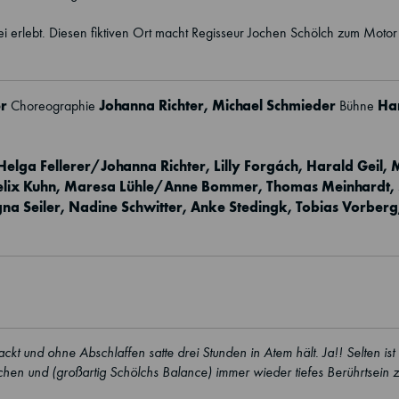
lei erlebt. Diesen fiktiven Ort macht Regisseur Jochen Schölch zum Motor
er
Johanna Richter, Michael Schmieder
Ha
Choreographie
Bühne
Helga Fellerer/Johanna Richter,
Lilly Forgách
, Harald Geil, 
elix Kuhn, Maresa Lühle/Anne Bommer,
Thomas Meinhardt
,
a Seiler, Nadine Schwitter, Anke Stedingk, Tobias Vorberg
ckt und ohne Abschlaffen satte drei Stunden in Atem hält. Ja!! Selten is
achen und (großartig Schölchs Balance) immer wieder tiefes Berührtsein 