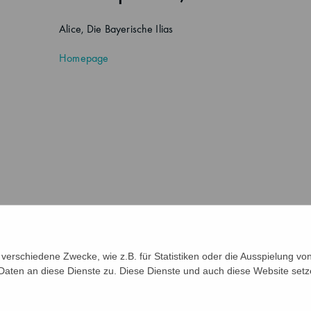
Alice
,
Die Bayerische Ilias
Homepage
verschiedene Zwecke, wie z.B. für Statistiken oder die Ausspielung v
Daten an diese Dienste zu. Diese Dienste und auch diese Website setz