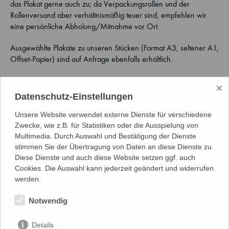
das Plakat gerne auch zu; da Verpackungsrollen und der
Rollenversand aber verhältnismäßig teuer sind, empfehlen wir
eine persönliche Abholung/Mitnahme vor Ort.
Ausgewählte Plakate zu unseren Stücken (Format A3, seltener A1,
Offset-Papier) sind auf Anfrage ebenfalls erhältlich.
Nähere Informationen unter Tel: 089 32 19 55 33.
×
Datenschutz-Einstellungen
Unsere Website verwendet externe Dienste für verschiedene
Zwecke, wie z.B. für Statistiken oder die Ausspielung von
Multimedia. Durch Auswahl und Bestätigung der Dienste
stimmen Sie der Übertragung von Daten an diese Dienste zu.
Diese Dienste und auch diese Website setzen ggf. auch
Cookies. Die Auswahl kann jederzeit geändert und widerrufen
werden.
Notwendig
Details