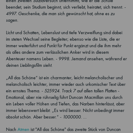
einen zweiten Suizidversuch unternimmt, wie er die Schule
beendet, sein Studium beginnt, sich verliebt, heiratet, sich trennt. -
4997. Geschenke, die man sich gewünscht hat, ohne es zu
sagen.
Licht und Schatten, Lebenslust und tiefe Verzweiflung sind dabei
im steten Wechsel seine Begleiter; ebenso wie die Liste, die er
immer weiterführt und Punkt für Punkt ergänzt und die ihm mehr
als alles andere zum verlässlichen Anker wird in diesem
Abenteuer namens Leben. -
9998. Jemand ansehen, während er
deinen Lieblingsfilm sieht.
„All das Schöne“ ist ein charmanter, leicht melancholischer und
melancholisch leichter, immer wieder auch urkomischer Text über
ein ernstes Thema. -
525924. Track 7 auf allen tollen Platten
-
Emotional, aber nie rührselig führt Duncan Macmillan uns durch
ein Leben voller Höhen und Tiefen, das Narben hinterlässt, aber
immer lebenswert bleibt: „Es wird besser. Nicht unbedingt immer
absolut schön. Aber besser.“ -
1000000. ...
Nach
Atmen
ist "All das Schöne" das zweite Stück von Duncan