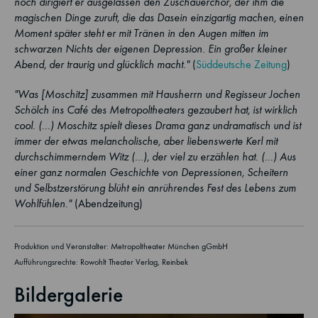
noch dirigiert er ausgelassen den Zuschauerchor, der ihm die
magischen Dinge zuruft, die das Dasein einzigartig machen, einen
Moment später steht er mit Tränen in den Augen mitten im
schwarzen Nichts der eigenen Depression. Ein großer kleiner
Abend, der traurig und glücklich macht."
(
Süddeutsche Zeitung
)
"Was [Moschitz] zusammen mit Hausherrn und Regisseur Jochen
Schölch ins Café des Metropoltheaters gezaubert hat, ist wirklich
cool. (...) Moschitz spielt dieses Drama ganz undramatisch und ist
immer der etwas melancholische, aber liebenswerte Kerl mit
durchschimmerndem Witz (...), der viel zu erzählen hat. (...) Aus
einer ganz normalen Geschichte von Depressionen, Scheitern
und Selbstzerstörung blüht ein anrührendes Fest des Lebens zum
Wohlfühlen."
(Abendzeitung)
Produktion und Veranstalter: Metropoltheater München gGmbH
Aufführungsrechte: Rowohlt Theater Verlag, Reinbek
Bildergalerie