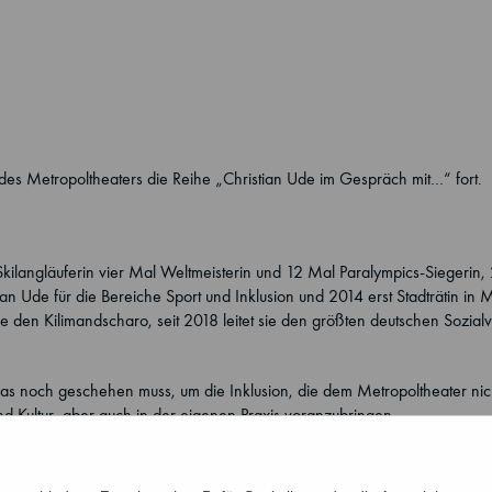
des Metropoltheaters die Reihe „Christian Ude im Gespräch mit…“ fort.
Skilangläuferin vier Mal Weltmeisterin und 12 Mal Paralympics-Siegerin,
n Ude für die Bereiche Sport und Inklusion und 2014 erst Stadträtin in
e den Kilimandscharo, seit 2018 leitet sie den größten deutschen Sozia
was noch geschehen muss, um die Inklusion, die dem Metropoltheater nicht
und Kultur, aber auch in der eigenen Praxis voranzubringen.
ilm in DGS gibt es
hier
.