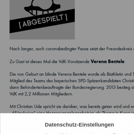
Nach langer, auch coronabedingter Pause setzt der Freundeskreis 
Verena Bentele
Zu Gast ist dieses Mal die VdK-Vorsitzende
.
Die von Geburt an blinde Verena Bentele wurde als Biathletin und 
Mitglied des Teams des bayerischen SPD-Spitzenkandidaten Christia
dann Behindertenbeauftragte der Bundesregierung. 2013 bestieg si
VdK mit 2,2 Millionen Mitgliedern.
Mit Christian Ude spricht sie darüber, was bereits getan wird und 
„All Inclusive“ eine Herzensangelegenheit ist, als Thema in Kunst 
Datenschutz-Einstellungen
Die Veranstaltung wird in DGS gedolmetscht, einen Ankündigungsf