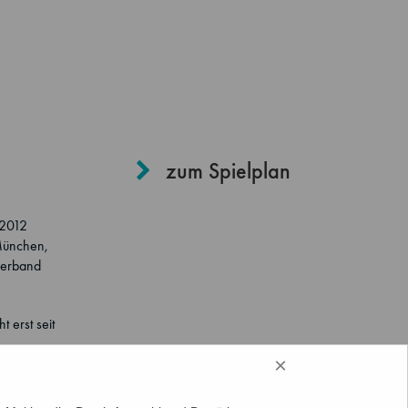
zum Spielplan
 2012
 München,
lverband
 erst seit
×