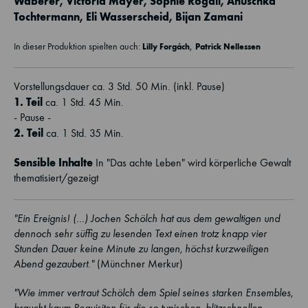
Waberer
,
Victoria Mayer
,
Sophie Rogall
,
Anuschka
Tochtermann
,
Eli Wasserscheid
,
Bijan Zamani
,
In dieser Produktion spielten auch:
Lilly Forgách
Patrick Nellessen
Vorstellungsdauer ca. 3 Std. 50 Min. (inkl. Pause)
1. Teil
ca. 1 Std. 45 Min.
- Pause -
2. Teil
ca. 1 Std. 35 Min.
Sensible Inhalte
In "Das achte Leben" wird körperliche Gewalt
thematisiert/gezeigt
"Ein Ereignis! (…) Jochen Schölch hat aus dem gewaltigen und
dennoch sehr süffig zu lesenden Text einen trotz knapp vier
Stunden Dauer keine Minute zu langen, höchst kurzweiligen
Abend gezaubert."
(Münchner Merkur)
"Wie immer vertraut Schölch dem Spiel seines starken Ensembles,
braucht kaum Requisiten für die so typischen, blitzschnellen