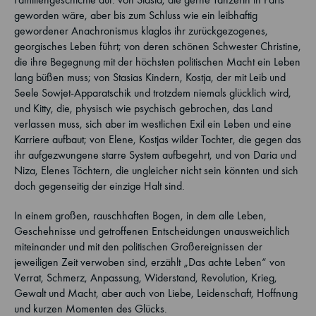
geworden wäre, aber bis zum Schluss wie ein leibhaftig
gewordener Anachronismus klaglos ihr zurückgezogenes,
georgisches Leben führt; von deren schönen Schwester Christine,
die ihre Begegnung mit der höchsten politischen Macht ein Leben
lang büßen muss; von Stasias Kindern, Kostja, der mit Leib und
Seele Sowjet-Apparatschik und trotzdem niemals glücklich wird,
und Kitty, die, physisch wie psychisch gebrochen, das Land
verlassen muss, sich aber im westlichen Exil ein Leben und eine
Karriere aufbaut; von Elene, Kostjas wilder Tochter, die gegen das
ihr aufgezwungene starre System aufbegehrt, und von Daria und
Niza, Elenes Töchtern, die ungleicher nicht sein könnten und sich
doch gegenseitig der einzige Halt sind.
In einem großen, rauschhaften Bogen, in dem alle Leben,
Geschehnisse und getroffenen Entscheidungen unausweichlich
miteinander und mit den politischen Großereignissen der
jeweiligen Zeit verwoben sind, erzählt „Das achte Leben“ von
Verrat, Schmerz, Anpassung, Widerstand, Revolution, Krieg,
Gewalt und Macht, aber auch von Liebe, Leidenschaft, Hoffnung
und kurzen Momenten des Glücks.