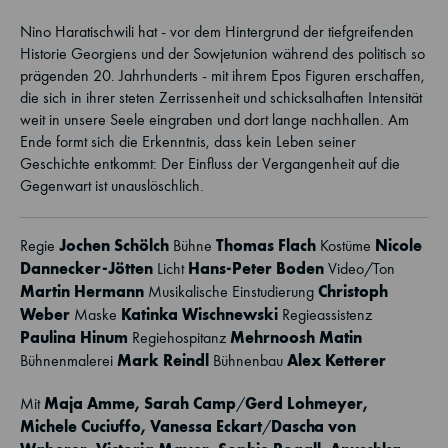
Nino Haratischwili hat - vor dem Hintergrund der tiefgreifenden
Historie Georgiens und der Sowjetunion während des politisch so
prägenden 20. Jahrhunderts - mit ihrem Epos Figuren erschaffen,
die sich in ihrer steten Zerrissenheit und schicksalhaften Intensität
weit in unsere Seele eingraben und dort lange nachhallen. Am
Ende formt sich die Erkenntnis, dass kein Leben seiner
Geschichte entkommt: Der Einfluss der Vergangenheit auf die
Gegenwart ist unauslöschlich.
Jochen Schölch
Thomas Flach
Nicole
Regie
Bühne
Kostüme
Dannecker-Jötten
Hans-Peter Boden
Licht
Video/Ton
Martin Hermann
Christoph
Musikalische Einstudierung
Weber
Katinka Wischnewski
Maske
Regieassistenz
Paulina Hinum
Mehrnoosh Matin
Regiehospitanz
Mark Reindl
Alex Ketterer
Bühnenmalerei
Bühnenbau
Maja Amme
,
Sarah Camp
Gerd Lohmeyer
,
Mit
/
Michele Cuciuffo
,
Vanessa Eckart
Dascha von
/