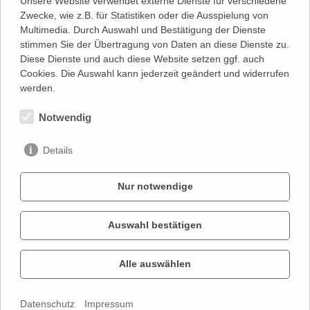
Unsere Website verwendet externe Dienste für verschiedene
Zwecke, wie z.B. für Statistiken oder die Ausspielung von
"Natürlich ist das alles bloß Klamauk. Und natürlich ist einem das
Multimedia. Durch Auswahl und Bestätigung der Dienste
bald schnurzegal, weil doch das gekonnte Kitzeln der
stimmen Sie der Übertragung von Daten an diese Dienste zu.
Lachmuskeln eine der schönsten Lüste auf Gottes weiter Erde
Diese Dienste und auch diese Website setzen ggf. auch
provoziert... wo drei Männer für kurze 90 Minuten zwischen
Cookies. Die Auswahl kann jederzeit geändert und widerrufen
rosaroter Travestie und harten Rhythmen viel Bein und Po
werden.
aufblitzen lassen..."
(Süddeutsche Zeitung)
Notwendig
zum Spielplan
Details
Nur notwendige
Auswahl bestätigen
KONTAKT
IMPRESSUM
Alle auswählen
DATENSCHUTZ
Datenschutz
Impressum