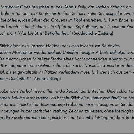
Mastromas" des britischen Autors Dennis Kelly, das Jochen Schölch am
 In hohem Tempo treibt Regisseur Jochen Schölch seine Schauspieler zwei
leibt leise, lässt Bilder des Grauens im Kopf entstehen. (...) Am Ende ist
d, noch zu bemitleiden. Ein Opfer des Kapitalismus, das in seinem Rei
h nicht. Was bleibt, ist Betroffenheit."
(Süddeutsche Zeitung)
 Stück einen allzu braven Helden, der umso leichter zur Beute des
 diesem Mastromas wieder mal die Untiefen heutiger Arbeitsrealitäten. Jo
n der theatralischen Mittel zur Stärke eines hochspannenden Abends zu m
Boss degenerierten Gutmenschen, die sechs Darsteller konturieren dazu
uf, bis er gewaltsam ihr Platzen verhindern muss. (...) wer sich aus dem
same Dunkelheit."
(Abendzeitung)
benden Verhältnissen. Ihm ist die Realität der britischen Unterschicht 
baren Träume ihrer Frauen. So ist sein Stück eine unmissverständliche Fr
 einer minimalistischen Inszenierung Probleme unsrer heutigen, im Strudel
indeutigen inszenatorischen Haltung Zeichen zu setzen, ohne ideologisc
n die Zuschauer eine sehr geschlossene Ensembleleistung erleben, in de