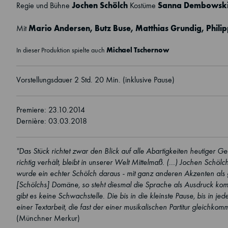
Jochen Schölch
Sanna Dembowsk
Regie und Bühne
Kostüme
Mario Andersen
,
Butz Buse
,
Matthias Grundig
,
Phili
Mit
Michael Tschernow
In dieser Produktion spielte auch
Vorstellungsdauer 2 Std. 20 Min. (inklusive Pause)
Premiere: 23.10.2014
Dernière: 03.03.2018
"Das Stück richtet zwar den Blick auf alle Abartigkeiten heutiger G
richtig verhält, bleibt in unserer Welt Mittelmaß. (...) Jochen Sch
wurde ein echter Schölch daraus - mit ganz anderen Akzenten als ge
[Schölchs] Domäne, so steht diesmal die Sprache als Ausdruck komp
gibt es keine Schwachstelle. Die bis in die kleinste Pause, bis in
einer Textarbeit, die fast der einer musikalischen Partitur gleichkomm
(Münchner Merkur)