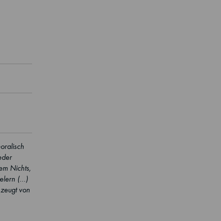
oralisch
eder
em Nichts,
lern (...)
 zeugt von