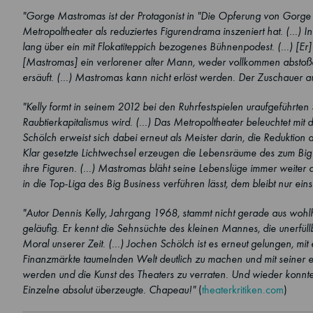
"Gorge Mastromas ist der Protagonist in "Die Opferung von Gorge 
Metropoltheater als reduziertes Figurendrama inszeniert hat. (...)
lang über ein mit Flokatiteppich bezogenes Bühnenpodest. (...) [Er] b
[Mastromas] ein verlorener alter Mann, weder vollkommen abstoßen
ersäuft. (...) Mastromas kann nicht erlöst werden. Der Zuschauer auc
"Kelly formt in seinem 2012 bei den Ruhrfestspielen uraufgeführten
Raubtierkapitalismus wird. (...) Das Metropoltheater beleuchtet mit
Schölch erweist sich dabei erneut als Meister darin, die Reduktio
Klar gesetzte Lichtwechsel erzeugen die Lebensräume des zum Big 
ihre Figuren. (...) Mastromas bläht seine Lebenslüge immer weiter a
in die Top-Liga des Big Business verführen lässt, dem bleibt nur ein
"Autor Dennis Kelly, Jahrgang 1968, stammt nicht gerade aus wohlha
geläufig. Er kennt die Sehnsüchte des kleinen Mannes, die unerfüll
Moral unserer Zeit. (...) Jochen Schölch ist es erneut gelungen, mit
Finanzmärkte taumelnden Welt deutlich zu machen und mit seiner e
werden und die Kunst des Theaters zu verraten. Und wieder konnte
Einzelne absolut überzeugte. Chapeau!"
(
theaterkritiken.com
)