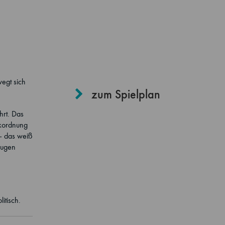
egt sich
zum Spielplan
hrt. Das
ckordnung
 – das weiß
Augen
itisch.