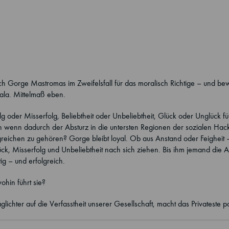
h Gorge Mastromas im Zweifelsfall für das moralisch Richtige – und bew
skala. Mittelmaß eben.
oder Misserfolg, Beliebtheit oder Unbeliebtheit, Glück oder Unglück fü
uch wenn dadurch der Absturz in die untersten Regionen der sozialen Ha
lgreichen zu gehören? Gorge bleibt loyal. Ob aus Anstand oder Feigheit
glück, Misserfolg und Unbeliebtheit nach sich ziehen. Bis ihm jemand die 
ig – und erfolgreich.
ohin führt sie?
glichter auf die Verfasstheit unserer Gesellschaft, macht das Privateste pol