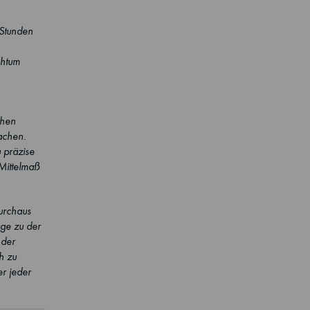
 Stunden
chtum
chen
achen.
 präzise
 Mittelmaß
durchaus
age zu der
 der
h zu
r jeder