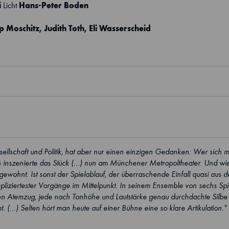
i
Hans-Peter Boden
Licht
pp Moschitz
,
Judith Toth
,
Eli Wasserscheid
esellschaft und Politik, hat aber nur einen einzigen Gedanken: Wer sich m
ölch inszenierte das Stück (...) nun am Münchener Metropoltheater. Und wi
wohnt. Ist sonst der Spielablauf, der überraschende Einfall quasi aus d
liziertester Vorgänge im Mittelpunkt. In seinem Ensemble von sechs Spie
 jeden Atemzug, jede nach Tonhöhe und Lautstärke genau durchdachte Silbe
t. (...) Selten hört man heute auf einer Bühne eine so klare Artikulation."