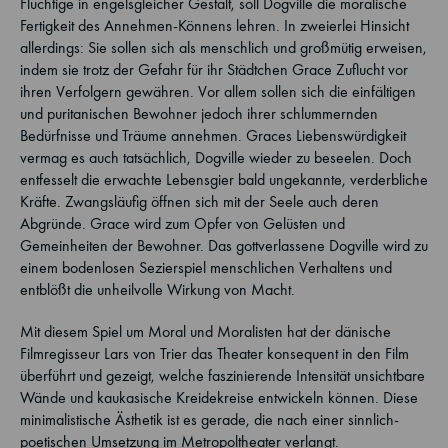
Flüchtige in engelsgleicher Gestalt, soll Dogville die moralische
Fertigkeit des Annehmen-Könnens lehren. In zweierlei Hinsicht
allerdings: Sie sollen sich als menschlich und großmütig erweisen,
indem sie trotz der Gefahr für ihr Städtchen Grace Zuflucht vor
ihren Verfolgern gewähren. Vor allem sollen sich die einfältigen
und puritanischen Bewohner jedoch ihrer schlummernden
Bedürfnisse und Träume annehmen. Graces Liebenswürdigkeit
vermag es auch tatsächlich, Dogville wieder zu beseelen. Doch
entfesselt die erwachte Lebensgier bald ungekannte, verderbliche
Kräfte. Zwangsläufig öffnen sich mit der Seele auch deren
Abgründe. Grace wird zum Opfer von Gelüsten und
Gemeinheiten der Bewohner. Das gottverlassene Dogville wird zu
einem bodenlosen Sezierspiel menschlichen Verhaltens und
entblößt die unheilvolle Wirkung von Macht.
Mit diesem Spiel um Moral und Moralisten hat der dänische
Filmregisseur Lars von Trier das Theater konsequent in den Film
überführt und gezeigt, welche faszinierende Intensität unsichtbare
Wände und kaukasische Kreidekreise entwickeln können. Diese
minimalistische Ästhetik ist es gerade, die nach einer sinnlich-
poetischen Umsetzung im Metropoltheater verlangt.