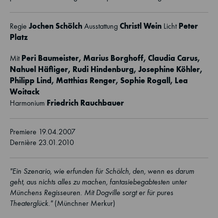
Jochen Schölch
Christl Wein
Peter
Regie
Ausstattung
Licht
Platz
Peri Baumeister, Marius Borghoff, Claudia Carus,
Mit
Nahuel Häfliger, Rudi Hindenburg, Josephine Köhler,
Philipp Lind, Matthias Renger,
Sophie Rogall
, Lea
Woitack
Friedrich Rauchbauer
Harmonium
Premiere 19.04.2007
Dernière 23.01.2010
"Ein Szenario, wie erfunden für Schölch, den, wenn es darum
geht, aus nichts alles zu machen, fantasiebegabtesten unter
Münchens Regisseuren. Mit Dogville sorgt er für pures
Theaterglück."
(Münchner Merkur)