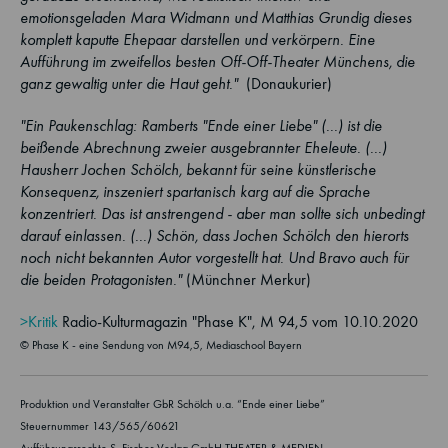
emotionsgeladen Mara Widmann und Matthias Grundig dieses
komplett kaputte Ehepaar darstellen und verkörpern. Eine
Aufführung im zweifellos besten Off-Off-Theater Münchens, die
ganz gewaltig unter die Haut geht."
(Donaukurier)
"Ein Paukenschlag: Ramberts "Ende einer Liebe" (...) ist die
beißende Abrechnung zweier ausgebrannter Eheleute. (...)
Hausherr Jochen Schölch, bekannt für seine künstlerische
Konsequenz, inszeniert spartanisch karg auf die Sprache
konzentriert. Das ist anstrengend - aber man sollte sich unbedingt
darauf einlassen. (...) Schön, dass Jochen Schölch den hierorts
noch nicht bekannten Autor vorgestellt hat. Und Bravo auch für
die beiden Protagonisten."
(Münchner Merkur)
>Kritik
Radio-Kulturmagazin "Phase K", M 94,5 vom 10.10.2020
© Phase K - eine Sendung von M94,5, Mediaschool Bayern
Produktion und Veranstalter GbR Schölch u.a. “Ende einer Liebe”
Steuernummer 143/565/60621