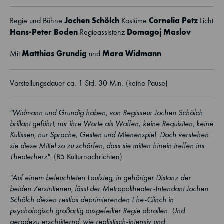
Jochen Schölch
Cornelia Petz
Regie und Bühne
Kostüme
Licht
Hans-Peter Boden
Domagoj Maslov
Regieassistenz
Matthias Grundig
Mara Widmann
Mit
und
Vorstellungsdauer ca. 1 Std. 30 Min. (keine Pause)
"Widmann und Grundig haben, von Regisseur Jochen Schölch
brillant geführt, nur ihre Worte als Waffen; keine Requisiten, keine
Kulissen, nur Sprache, Gesten und Mienenspiel. Doch verstehen
sie diese Mittel so zu schärfen, dass sie mitten hinein treffen ins
Theaterherz".
(B5 Kulturnachrichten)
"Auf einem beleuchteten Laufsteg, in gehöriger Distanz der
beiden Zerstrittenen, lässt der Metropoltheater-Intendant Jochen
Schölch diesen restlos deprimierenden Ehe-Clinch in
psychologisch großartig ausgefeilter Regie abrollen. Und
geradezu erschütternd, wie realistisch-intensiv und