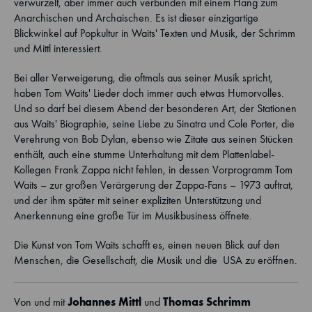
verwurzelt, aber immer auch verbunden mit einem Hang zum
Anarchischen und Archaischen. Es ist dieser einzigartige
Blickwinkel auf Popkultur in Waits' Texten und Musik, der Schrimm
und Mittl interessiert.
Bei aller Verweigerung, die oftmals aus seiner Musik spricht,
haben Tom Waits' Lieder doch immer auch etwas Humorvolles.
Und so darf bei diesem Abend der besonderen Art, der Stationen
aus Waits' Biographie, seine Liebe zu Sinatra und Cole Porter, die
Verehrung von Bob Dylan, ebenso wie Zitate aus seinen Stücken
enthält, auch eine stumme Unterhaltung mit dem Plattenlabel-
Kollegen Frank Zappa nicht fehlen, in dessen Vorprogramm Tom
Waits – zur großen Verärgerung der Zappa-Fans – 1973 auftrat,
und der ihm später mit seiner expliziten Unterstützung und
Anerkennung eine große Tür im Musikbusiness öffnete.
Die Kunst von Tom Waits schafft es, einen neuen Blick auf den
Menschen, die Gesellschaft, die Musik und die USA zu eröffnen.
Johannes Mittl
Thomas Schrimm
Von und mit
und