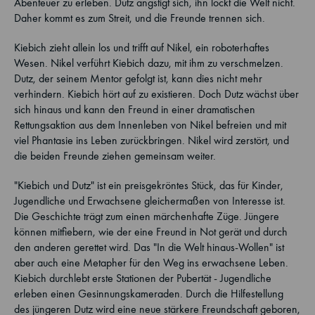
Abenteuer zu erleben. Dutz ängstigt sich, ihn lockt die Welt nicht.
Daher kommt es zum Streit, und die Freunde trennen sich.
Kiebich zieht allein los und trifft auf Nikel, ein roboterhaftes
Wesen. Nikel verführt Kiebich dazu, mit ihm zu verschmelzen.
Dutz, der seinem Mentor gefolgt ist, kann dies nicht mehr
verhindern. Kiebich hört auf zu existieren. Doch Dutz wächst über
sich hinaus und kann den Freund in einer dramatischen
Rettungsaktion aus dem Innenleben von Nikel befreien und mit
viel Phantasie ins Leben zurückbringen. Nikel wird zerstört, und
die beiden Freunde ziehen gemeinsam weiter.
"Kiebich und Dutz" ist ein preisgekröntes Stück, das für Kinder,
Jugendliche und Erwachsene gleichermaßen von Interesse ist.
Die Geschichte trägt zum einen märchenhafte Züge. Jüngere
können mitfiebern, wie der eine Freund in Not gerät und durch
den anderen gerettet wird. Das "In die Welt hinaus-Wollen" ist
aber auch eine Metapher für den Weg ins erwachsene Leben.
Kiebich durchlebt erste Stationen der Pubertät - Jugendliche
erleben einen Gesinnungskameraden. Durch die Hilfestellung
des jüngeren Dutz wird eine neue stärkere Freundschaft geboren,