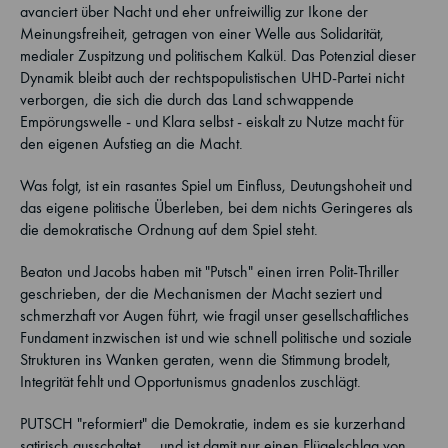
avanciert über Nacht und eher unfreiwillig zur Ikone der
Meinungsfreiheit, getragen von einer Welle aus Solidarität,
medialer Zuspitzung und politischem Kalkül. Das Potenzial dieser
Dynamik bleibt auch der rechtspopulistischen UHD-Partei nicht
verborgen, die sich die durch das Land schwappende
Empörungswelle - und Klara selbst - eiskalt zu Nutze macht für
den eigenen Aufstieg an die Macht.
Was folgt, ist ein rasantes Spiel um Einfluss, Deutungshoheit und
das eigene politische Überleben, bei dem nichts Geringeres als
die demokratische Ordnung auf dem Spiel steht.
Beaton und Jacobs haben mit "Putsch" einen irren Polit-Thriller
geschrieben, der die Mechanismen der Macht seziert und
schmerzhaft vor Augen führt, wie fragil unser gesellschaftliches
Fundament inzwischen ist und wie schnell politische und soziale
Strukturen ins Wanken geraten, wenn die Stimmung brodelt,
Integrität fehlt und Opportunismus gnadenlos zuschlägt.
PUTSCH "reformiert" die Demokratie, indem es sie kurzerhand
satirisch ausschaltet.... und ist damit nur einen Flügelschlag von