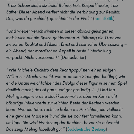
Trotz Schauspiel, trotz Spiel-Bühne, trotz Kasperltheater, trotz
Satire: Dieser Abend verliert nicht die Verbindung zur Realität.
Das, was da geschieht, geschieht in der Welt."
(
nachtkritik
)
“Und wieder verschwimmen in dieser absolut gelungenen,
meisterlich auf die Spitze getriebenen Aufführung die Grenzen
zwischen Realität und Fiktion, Ernst und satirischer Überspitzung –
ein Abend, der moralischen Appell in beste Unterhaltung
verpackt. Nicht versäumen!”
(Donaukurier)
“Wie Michele Cuciuffo dem Rechtspopulisten einen eisigen
Willen zur Macht verleiht, wie er dessen Strategien bloßlegt, wie
er die Unausweichlichkeit des Erfolgs dieser Figur in seinem Spiel
deutlich macht, das ist ganz und gar großartig. (…) Und Ina
Meling zeigt, wie eine stockkonservative, aber im Kern nicht
bösartige Inﬂuencerin zur leichten Beute der Rechten werden
kann. Wie die Idee, recht zu haben mit Ansichten, die vielleicht
eine gewisse Masse teilt und die sie pointiert formulieren kann,
umkippt. Sie wird Werkzeug der Rechten, bevor sie aufwacht.
Das zeigt Meling fabelhaft gut.”
(
Süddeutsche Zeitung
)