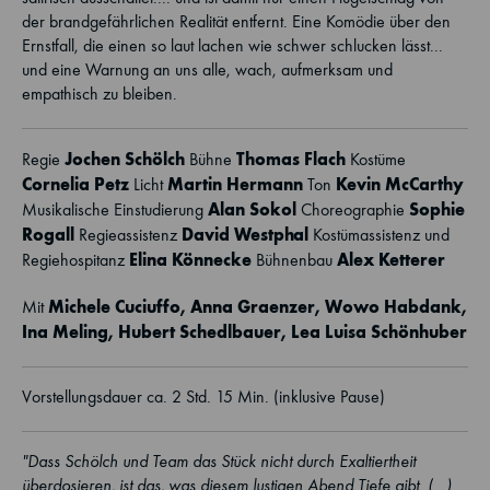
der brandgefährlichen Realität entfernt. Eine Komödie über den
Ernstfall, die einen so laut lachen wie schwer schlucken lässt...
und eine Warnung an uns alle, wach, aufmerksam und
empathisch zu bleiben.
Jochen Schölch
Thomas Flach
Regie
Bühne
Kostüme
Cornelia Petz
Martin Hermann
Kevin McCarthy
Licht
Ton
Alan Sokol
Sophie
Musikalische Einstudierung
Choreographie
Rogall
David Westphal
Regieassistenz
Kostümassistenz und
Elina Könnecke
Alex Ketterer
Regiehospitanz
Bühnenbau
Michele Cuciuffo
,
Anna Graenzer
,
Wowo Habdank
,
Mit
Ina Meling
,
Hubert Schedlbauer
,
Lea Luisa Schönhuber
Vorstellungsdauer ca. 2 Std. 15 Min. (inklusive Pause)
"Dass Schölch und Team das Stück nicht durch Exaltiertheit
überdosieren, ist das, was diesem lustigen Abend Tiefe gibt. (…)