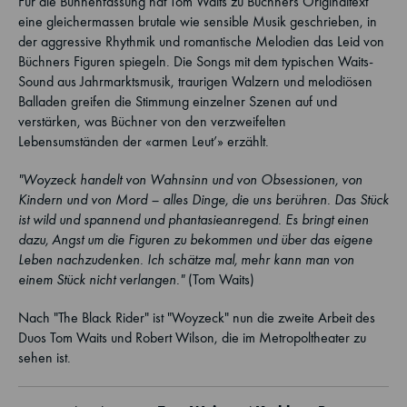
Für die Bühnenfassung hat Tom Waits zu Büchners Originaltext
eine gleichermassen brutale wie sensible Musik geschrieben, in
der aggressive Rhythmik und romantische Melodien das Leid von
Büchners Figuren spiegeln. Die Songs mit dem typischen Waits-
Sound aus Jahrmarktsmusik, traurigen Walzern und melodiösen
Balladen greifen die Stimmung einzelner Szenen auf und
verstärken, was Büchner von den verzweifelten
Lebensumständen der «armen Leut’» erzählt.
"Woyzeck handelt von Wahnsinn und von Obsessionen, von
Kindern und von Mord – alles Dinge, die uns berühren. Das Stück
ist wild und spannend und phantasieanregend. Es bringt einen
dazu, Angst um die Figuren zu bekommen und über das eigene
Leben nachzudenken. Ich schätze mal, mehr kann man von
einem Stück nicht verlangen."
(Tom Waits)
Nach "The Black Rider" ist "Woyzeck" nun die zweite Arbeit des
Duos Tom Waits und Robert Wilson, die im Metropoltheater zu
sehen ist.