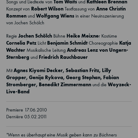
Tom Waits
Kathleen Brennan
Songs und Liedtexte von
und
Robert Wilson
Anne Christin
Konzept von
Textfassung von
Rommen
Wolfgang Wiens
und
in einer Neuinszenierung
von Jochen Schölch
Jochen Schölch
Heike Meixne
Regie
Bühne
r Kostüme
Cornelia Petz
Benjamin Schmidt
Katja
Licht
Choreographie
Wachter
Andreas Lenz von Ungern-
Musikalische Leitung
Sternberg
Friedrich Rauchbauer
und
Agnes Kiyomi Decker
, Sebastian Fritz, Lilly
Mit
Gropper,
Genija Rykova
, Georg Stephan, Fabian
Stromberger,
Benedikt Zimmermann
Woyzeck-
und die
Live-Band
Premiere 17.06.2010
Dernière 05.02.2011
"Wenn es überhaupt eine Musik geben kann zu Büchners