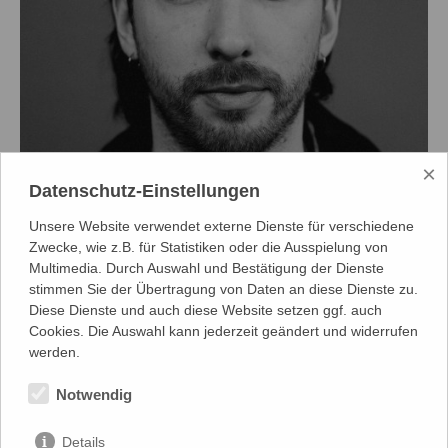
×
Datenschutz-Einstellungen
Foto: Joel Heyd
Unsere Website verwendet externe Dienste für verschiedene
Zwecke, wie z.B. für Statistiken oder die Ausspielung von
James Newton
Multimedia. Durch Auswahl und Bestätigung der Dienste
stimmen Sie der Übertragung von Daten an diese Dienste zu.
Diese Dienste und auch diese Website setzen ggf. auch
Schauspieler
Cookies. Die Auswahl kann jederzeit geändert und widerrufen
werden.
Out of the Blue
,
Ach, diese Lücke, diese entsetzliche Lücke
,
Das
Notwendig
Ende des Regens
,
King Charles III
,
Habe die Ehre
,
Die letzte
Karawanserei
,
Merlin - oder das wüste Land
Details