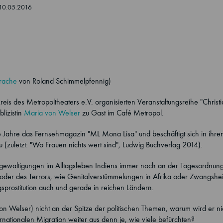
 10.05.2016
rache
von Roland Schimmelpfennig)
s des Metropoltheaters e.V. organisierten Veranstaltungsreihe "Christ
lizistin
Maria von Welser
zu Gast im Café Metropol.
e Jahre das Fernsehmagazin "ML Mona Lisa" und beschäftigt sich in ihren
(zuletzt: "Wo Frauen nichts wert sind", Ludwig Buchverlag 2014).
rgewaltigungen im Alltagsleben Indiens immer noch an der Tagesordnung
oder des Terrors, wie Genitalverstümmelungen in Afrika oder Zwangshei
rostitution auch und gerade in reichen Ländern.
 Welser) nicht an der Spitze der politischen Themen, warum wird er ni
ernationalen Migration weiter aus denn je, wie viele befürchten?