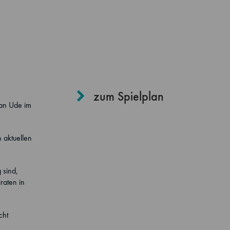
zum Spielplan
ian Ude im
 aktuellen
 sind,
raten in
cht