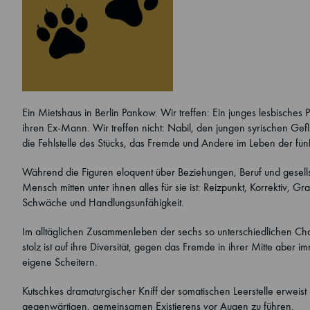
Ein Mietshaus in Berlin Pankow. Wir treffen: Ein junges lesbisches 
ihren Ex-Mann. Wir treffen nicht: Nabil, den jungen syrischen Gef
die Fehlstelle des Stücks, das Fremde und Andere im Leben der fün
Während die Figuren eloquent über Beziehungen, Beruf und gesellsch
Mensch mitten unter ihnen alles für sie ist: Reizpunkt, Korrektiv, Gr
Schwäche und Handlungsunfähigkeit.
Im alltäglichen Zusammenleben der sechs so unterschiedlichen Chara
stolz ist auf ihre Diversität, gegen das Fremde in ihrer Mitte aber 
eigene Scheitern.
Kutschkes dramaturgischer Kniff der somatischen Leerstelle erweist s
gegenwärtigen, gemeinsamen Existierens vor Augen zu führen.