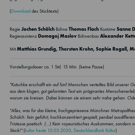
(
Download
des Stücktexts)
Jochen Schölch
Thomas Flach
Sanna 
Regie
Bühne
Kostüme
Domagoj Maslov
Alexander Kett
Regieassistenz
Bühnenbau
Matthias Grundig
,
Thorsten Krohn
,
Sophie Rogall
,
M
Mit
Vorstellungsdauer ca. 1 Std. 15 Min. (keine Pause)
"Kutschke erschafft ein auf fünf Menschen verteiltes Bild unserer
aus dem klugen, gut geformten Text ein prägnantes Menschenerlebnis
worum sie kreisen. Dabei können sie einem sehr nahe gehen. Oder
"Alles, was für das kleine, hochgepriesene Münchner Metropoltheate
Schölch: fein geführt, hochkonzentriert gespielt, penibel ausdifferen
Tristesse poetisch. (...) Kein voyeuristisches Auskommen, sondern
Stück!"
(
kultur heute 10.03.2020, Deutschlandfunk Kultur
)