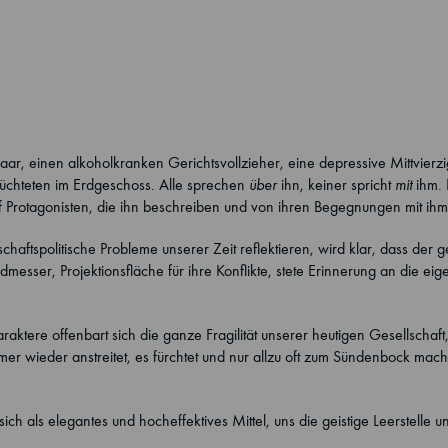
Paar, einen alkoholkranken Gerichtsvollzieher, eine depressive Mittvierz
lüchteten im Erdgeschoss. Alle sprechen
über
ihn, keiner spricht
mit
ihm. N
f Protagonisten, die ihn beschreiben und von ihren Begegnungen mit ihm
aftspolitische Probleme unserer Zeit reflektieren, wird klar, dass der g
admesser, Projektionsfläche für ihre Konflikte, stete Erinnerung an die eig
ktere offenbart sich die ganze Fragilität unserer heutigen Gesellschaft,
immer wieder anstreitet, es fürchtet und nur allzu oft zum Sündenbock mach
ich als elegantes und hocheffektives Mittel, uns die geistige Leerstelle u