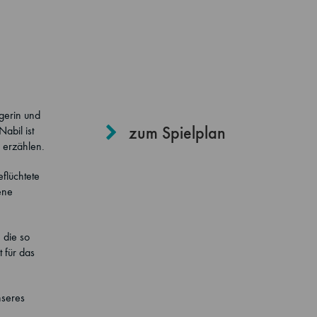
igerin und
zum Spielplan
abil ist
 erzählen.
eflüchtete
ene
 die so
t für das
nseres