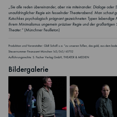
„Sie alle reden übereinander, aber nie miteinander. Dialoge oder S
unaufdringlicher Regie ein fesselnder Theaterabend. Man schaut g
Kutschkes psychologisch prägnant gezeichneten Typen lebendige Me
ihrem Minimalismus ungemein präziser Regie und der großartigen S
Theater.“
(Münchner Feuilleton)
Produktion und Veranstalter: GbR Schöfl u.a. “zu unseren füßen, das gold, aus dem bo
Steuernummer Finanzamt München
143/565/ 60702
Aufführungsrechte: S. Fischer Verlag GmbH, THEATER & MEDIEN
Bildergalerie