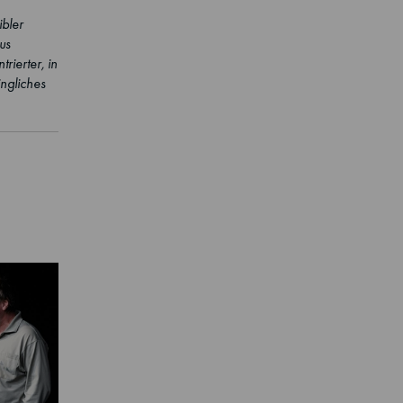
ibler
us
ierter, in
ngliches