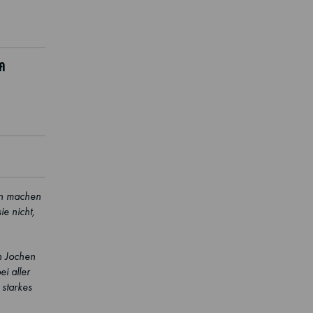
fl
hen machen
e nicht,
on Jochen
ei aller
 starkes