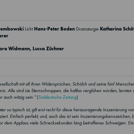
Dembowski
Hans-Peter Boden
Katharina Schö
Licht
Dramaturgie
erer
ara Widmann
,
Lucca Züchner
 Gesellschaft mit all ihren Widersprüchen, Schölch und seine fünf Mensc
. Alle sind sie Sternschnuppen, die haltlos verglühen würden, lernten si
 auch witzig sein."
(
Süddeutsche Zeitung
)
r so typisch ist, gilt erst recht für diese herausragende Inszenierung v
ziert. Einfach perfekt, und, auch das ist sein Inszenierungskennzeichen, b
 vor dem Applaus viele Schrecksekunden lang betroffenes Schweigen. Ein