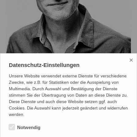
×
Datenschutz-Einstellungen
Foto: Carolin Tietz
Unsere Website verwendet externe Dienste für verschiedene
Paul Kaiser
Zwecke, wie z.B. für Statistiken oder die Ausspielung von
Multimedia. Durch Auswahl und Bestätigung der Dienste
stimmen Sie der Übertragung von Daten an diese Dienste zu.
Schauspieler
Diese Dienste und auch diese Website setzen ggf. auch
Cookies. Die Auswahl kann jederzeit geändert und widerrufen
werden.
Mittwinter
,
Weltuntergang oder Die Welt steht auf kein' Fall mehr
lang
,
Die Wiedervereinigung der beiden Koreas,
Wie im
Notwendig
Himmel
,
Blind Date
,
Der wunderbare Massenselbstmord
,
Schuld
und Schein
,
Dr. Wahn
,
Portia Coughlan